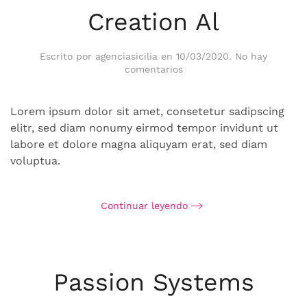
Creation Al
Escrito por
agenciasicilia
en
10/03/2020
.
No hay
en
comentarios
Creation
Al
Lorem ipsum dolor sit amet, consetetur sadipscing
elitr, sed diam nonumy eirmod tempor invidunt ut
labore et dolore magna aliquyam erat, sed diam
voluptua.
Continuar leyendo
Passion Systems