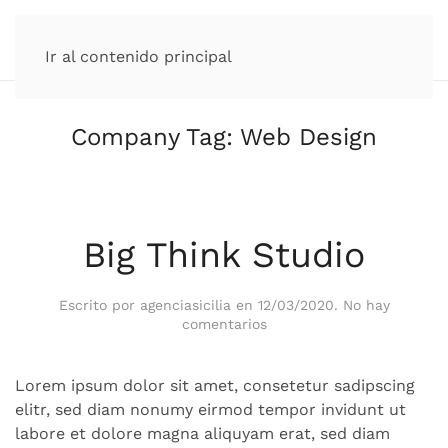
Ir al contenido principal
Company Tag:
Web Design
Big Think Studio
Escrito por
agenciasicilia
en
12/03/2020
.
No hay
en
comentarios
Big
Think
Studio
Lorem ipsum dolor sit amet, consetetur sadipscing
elitr, sed diam nonumy eirmod tempor invidunt ut
labore et dolore magna aliquyam erat, sed diam