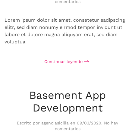
en
comentarios
Raw
Cases
Lorem ipsum dolor sit amet, consetetur sadipscing
elitr, sed diam nonumy eirmod tempor invidunt ut
labore et dolore magna aliquyam erat, sed diam
voluptua.
Continuar leyendo
Basement App
Development
Escrito por
agenciasicilia
en
09/03/2020
.
No hay
en
comentarios
Basement