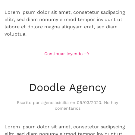
App
Development
Lorem ipsum dolor sit amet, consetetur sadipscing
elitr, sed diam nonumy eirmod tempor invidunt ut
labore et dolore magna aliquyam erat, sed diam
voluptua.
Continuar leyendo
Doodle Agency
Escrito por
agenciasicilia
en
09/03/2020
.
No hay
en
comentarios
Doodle
Agency
Lorem ipsum dolor sit amet, consetetur sadipscing
elitr, sed diam nonumy eirmod tempor invidunt ut