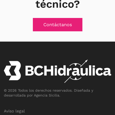
técnico?
Contáctanos
©
2026
Todos los derechos reservados.
Diseñada y
desarrollada por
Agencia Sicilia
.
Aviso legal