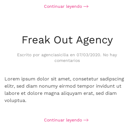
Continuar leyendo
Freak Out Agency
Escrito por
agenciasicilia
en
07/03/2020
.
No hay
en
comentarios
Freak
Out
Agency
Lorem ipsum dolor sit amet, consetetur sadipscing
elitr, sed diam nonumy eirmod tempor invidunt ut
labore et dolore magna aliquyam erat, sed diam
voluptua.
Continuar leyendo