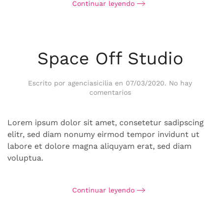
Continuar leyendo
Space Off Studio
Escrito por
agenciasicilia
en
07/03/2020
.
No hay
en
comentarios
Space
Off
Studio
Lorem ipsum dolor sit amet, consetetur sadipscing
elitr, sed diam nonumy eirmod tempor invidunt ut
labore et dolore magna aliquyam erat, sed diam
voluptua.
Continuar leyendo