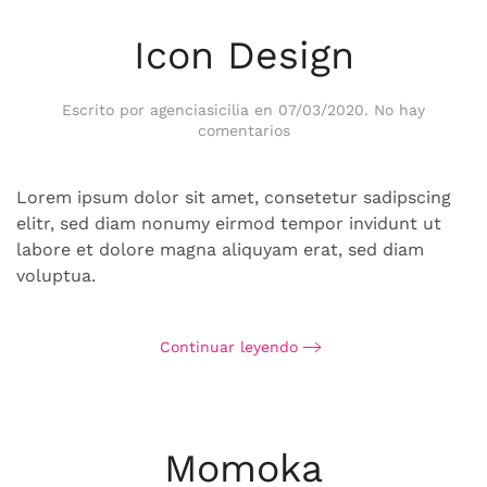
Icon Design
Escrito por
agenciasicilia
en
07/03/2020
.
No hay
en
comentarios
Icon
Design
Lorem ipsum dolor sit amet, consetetur sadipscing
elitr, sed diam nonumy eirmod tempor invidunt ut
labore et dolore magna aliquyam erat, sed diam
voluptua.
Continuar leyendo
Momoka