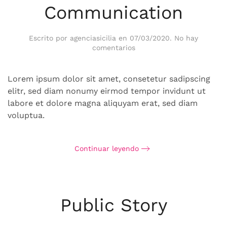
Communication
Escrito por
agenciasicilia
en
07/03/2020
.
No hay
en
comentarios
Momoka
Communication
Lorem ipsum dolor sit amet, consetetur sadipscing
elitr, sed diam nonumy eirmod tempor invidunt ut
labore et dolore magna aliquyam erat, sed diam
voluptua.
Continuar leyendo
Public Story