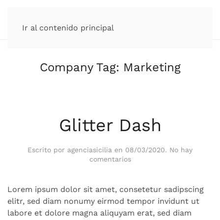
Ir al contenido principal
Company Tag:
Marketing
Glitter Dash
Escrito por
agenciasicilia
en
08/03/2020
.
No hay
en
comentarios
Glitter
Dash
Lorem ipsum dolor sit amet, consetetur sadipscing
elitr, sed diam nonumy eirmod tempor invidunt ut
labore et dolore magna aliquyam erat, sed diam