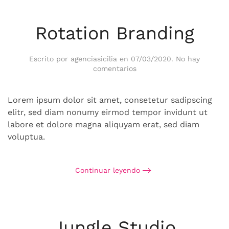
Rotation Branding
Escrito por
agenciasicilia
en
07/03/2020
.
No hay
en
comentarios
Rotation
Branding
Lorem ipsum dolor sit amet, consetetur sadipscing
elitr, sed diam nonumy eirmod tempor invidunt ut
labore et dolore magna aliquyam erat, sed diam
voluptua.
Continuar leyendo
Jungle Studio