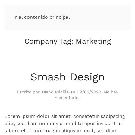
Ir al contenido principal
Company Tag:
Marketing
Smash Design
Escrito por
agenciasicilia
en
09/03/2020
.
No hay
en
comentarios
Smash
Design
Lorem ipsum dolor sit amet, consetetur sadipscing
elitr, sed diam nonumy eirmod tempor invidunt ut
labore et dolore magna aliquyam erat, sed diam