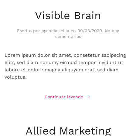
Visible Brain
Escrito por
agenciasicilia
en
09/03/2020
.
No hay
en
comentarios
Visible
Brain
Lorem ipsum dolor sit amet, consetetur sadipscing
elitr, sed diam nonumy eirmod tempor invidunt ut
labore et dolore magna aliquyam erat, sed diam
voluptua.
Continuar leyendo
Allied Marketing