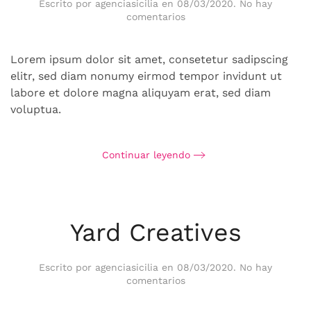
Escrito por
agenciasicilia
en
08/03/2020
.
No hay
en
comentarios
Dock
Communication
Lorem ipsum dolor sit amet, consetetur sadipscing
elitr, sed diam nonumy eirmod tempor invidunt ut
labore et dolore magna aliquyam erat, sed diam
voluptua.
Continuar leyendo
Yard Creatives
Escrito por
agenciasicilia
en
08/03/2020
.
No hay
en
comentarios
Yard
Creatives